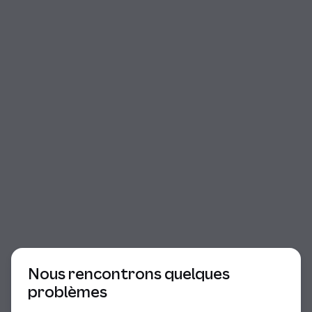
Début du dialogue
Nous rencontrons quelques
problèmes